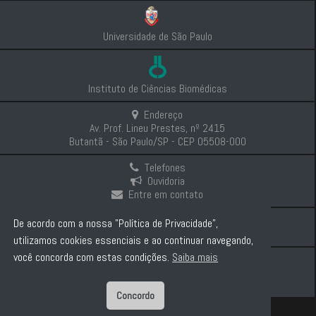
Universidade de São Paulo
Instituto de Ciências Biomédicas
Endereço
Av. Prof. Lineu Prestes, nº 2415
Butantã - São Paulo/SP - CEP 05508-000
Telefones
Ouvidoria
Entre em contato
Intranet
De acordo com a nossa "Política de Privacidade",
Comunicação e Imprensa
utilizamos cookies essenciais e ao continuar navegando,
você concorda com estas condições.
Saiba mais
Politica de Privacidade
Concordo
Diretor: Prof. Dr. Carlos Pelleschi Taborda