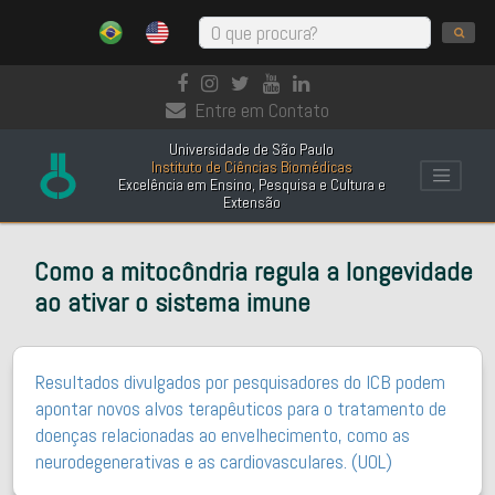
Entre em Contato
Universidade de São Paulo
Instituto de Ciências Biomédicas
Excelência em Ensino, Pesquisa e Cultura e
Extensão
Como a mitocôndria regula a longevidade
ao ativar o sistema imune
Resultados divulgados por pesquisadores do ICB podem
apontar novos alvos terapêuticos para o tratamento de
doenças relacionadas ao envelhecimento, como as
neurodegenerativas e as cardiovasculares. (UOL)