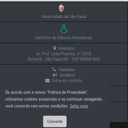
Universidade de São Paulo
Instituto de Ciências Biomédicas
Endereço
Av. Prof. Lineu Prestes, nº 2415
Butantã - São Paulo/SP - CEP 05508-000
Telefones
Ouvidoria
Entre em contato
Intranet
De acordo com a nossa "Política de Privacidade",
Comunicação e Imprensa
utilizamos cookies essenciais e ao continuar navegando,
você concorda com estas condições.
Saiba mais
Politica de Privacidade
Concordo
Diretor: Prof. Dr. Carlos Pelleschi Taborda