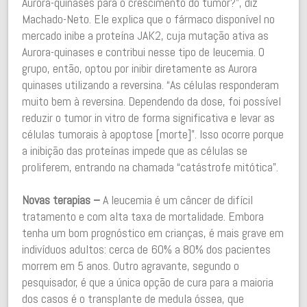
Aurora-quinases para o crescimento do tumor?”, diz
Machado-Neto. Ele explica que o fármaco disponível no
mercado inibe a proteína JAK2, cuja mutação ativa as
Aurora-quinases e contribui nesse tipo de leucemia. O
grupo, então, optou por inibir diretamente as Aurora
quinases utilizando a reversina. “As células responderam
muito bem à reversina. Dependendo da dose, foi possível
reduzir o tumor in vitro de forma significativa e levar as
células tumorais à apoptose [morte]”. Isso ocorre porque
a inibição das proteínas impede que as células se
proliferem, entrando na chamada “catástrofe mitótica”.
Novas terapias –
A leucemia é um câncer de difícil
tratamento e com alta taxa de mortalidade. Embora
tenha um bom prognóstico em crianças, é mais grave em
indivíduos adultos: cerca de 60% a 80% dos pacientes
morrem em 5 anos. Outro agravante, segundo o
pesquisador, é que a única opção de cura para a maioria
dos casos é o transplante de medula óssea, que