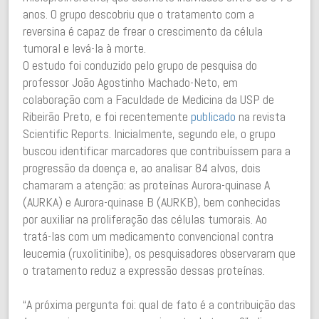
anos. O grupo descobriu que o tratamento com a
reversina é capaz de frear o crescimento da célula
tumoral e levá-la à morte.
O estudo foi conduzido pelo grupo de pesquisa do
professor João Agostinho Machado-Neto, em
colaboração com a Faculdade de Medicina da USP de
Ribeirão Preto, e foi recentemente
publicado
na revista
Scientific Reports. Inicialmente, segundo ele, o grupo
buscou identificar marcadores que contribuíssem para a
progressão da doença e, ao analisar 84 alvos, dois
chamaram a atenção: as proteínas Aurora-quinase A
(AURKA) e Aurora-quinase B (AURKB), bem conhecidas
por auxiliar na proliferação das células tumorais. Ao
tratá-las com um medicamento convencional contra
leucemia (ruxolitinibe), os pesquisadores observaram que
o tratamento reduz a expressão dessas proteínas.
“A próxima pergunta foi: qual de fato é a contribuição das