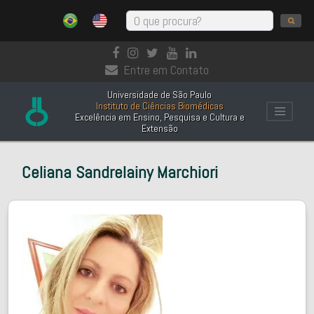
Entre em Contato
Universidade de São Paulo
Instituto de Ciências Biomédicas
Excelência em Ensino, Pesquisa e Cultura e
Extensão
Celiana Sandrelainy Marchiori