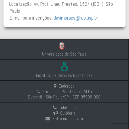
Localização: Av. Prof. Lineu Prestes, 1524 (ICB I), São
Paulo
E-mail para inscrições:
davimoraes@icb.usp.br
Universidade de São Paulo
Instituto de Ciências Biomédicas
Endereço
Av. Prof. Lineu Prestes, nº 2415
Butantã - São Paulo/SP - CEP 05508-000
Telefones
Ouvidoria
Entre em contato