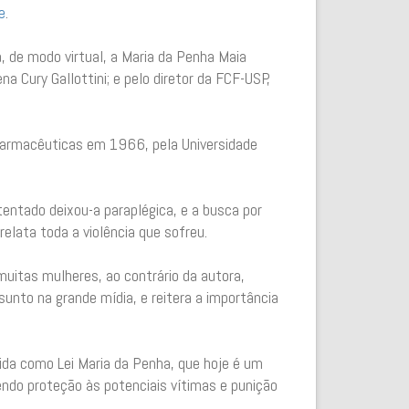
e
.
, de modo virtual, a Maria da Penha Maia
na Cury Gallottini; e pelo diretor da FCF-USP,
 Farmacêuticas em 1966, pela Universidade
entado deixou-a paraplégica, e a busca por
elata toda a violência que sofreu.
muitas mulheres, ao contrário da autora,
ssunto na grande mídia, e reitera a importância
ida como Lei Maria da Penha, que hoje é um
ndo proteção às potenciais vítimas e punição