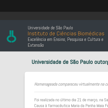
Universidade de São Paulo
Instituto de Ciências Biomédicas
Excelência em Ensino, Pesquisa e Cultura e
Extensão
Universidade de São Paulo outor
Homenageada compareceu virtualmente na cer
Foi realizada no último dia 21 de março, na S
Causa à farmacêutica Maria da Penha Maia Fe